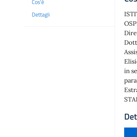
Cos'è
IST
Dettagli
OSP
Dire
Dot
Assi
Elis
in s
par
Estr
STA
Det