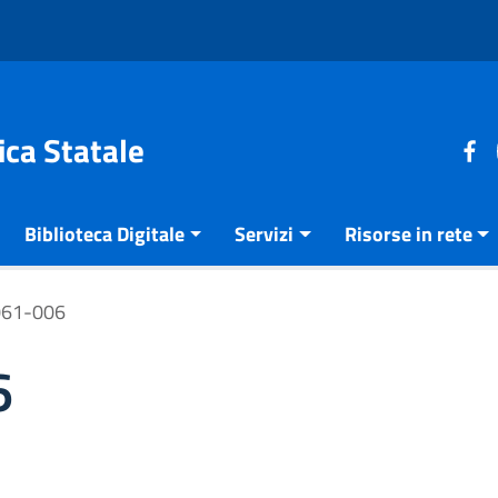
ica Statale
Biblioteca Digitale
Servizi
Risorse in rete
061-006
6