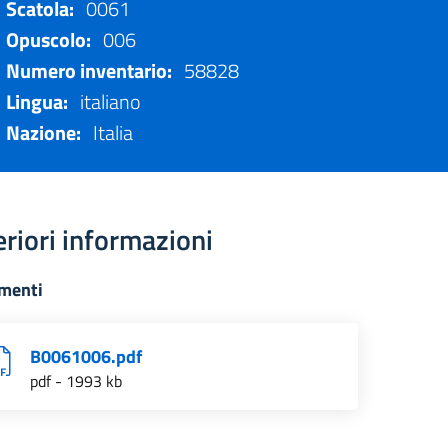
Scatola:
0061
Opuscolo:
006
Numero inventario:
58828
Lingua:
italiano
Nazione:
Italia
eriori informazioni
menti
B0061006.pdf
pdf - 1993 kb