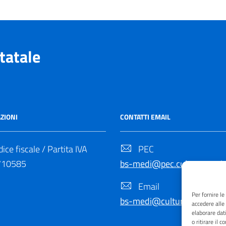
tatale
ZIONI
CONTATTI EMAIL
ice fiscale / Partita IVA
PEC
710585
bs-medi@pec.cultura.gov.it
Email
Per fornire l
bs-medi@cultura.gov.it
accedere alle
elaborare dat
o ritirare il 