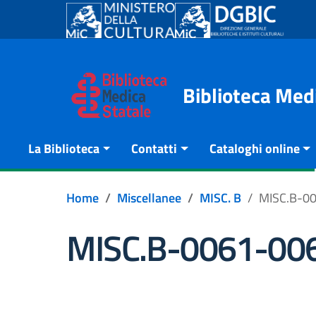
Go to content
Go to the navigation menu
Go to the footer
Biblioteca Med
La Biblioteca
Contatti
Cataloghi online
Home
Miscellanee
MISC. B
MISC.B-0
MISC.B-0061-00