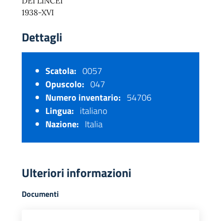
DEI LINCEI
1938-XVI
Dettagli
Scatola:
0057
Opuscolo:
047
Numero inventario:
54706
Lingua:
italiano
Nazione:
Italia
Ulteriori informazioni
Documenti