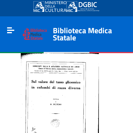
Go to content
Go to the navigation menu
Go to the footer
Biblioteca Medica
Toggle navigation
Statale
e