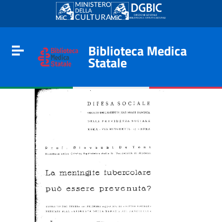
Go to content
Go to the navigation menu
Go to the footer
Biblioteca Medica
Toggle navigation
Statale
e