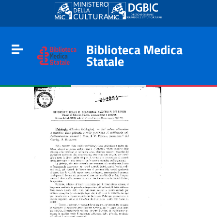
Go to content
Go to the navigation menu
Go to the footer
Biblioteca Medica
Toggle navigation
Statale
e