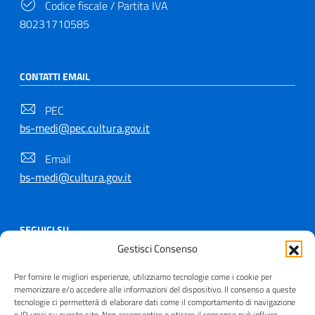
Codice fiscale / Partita IVA
80231710585
CONTATTI EMAIL
PEC
bs-medi@pec.cultura.gov.it
Email
bs-medi@cultura.gov.it
SEGUICI SU
Gestisci Consenso
Per fornire le migliori esperienze, utilizziamo tecnologie come i cookie per
memorizzare e/o accedere alle informazioni del dispositivo. Il consenso a queste
tecnologie ci permetterà di elaborare dati come il comportamento di navigazione
Copyright © 2021 - 2026
o ID unici su questo sito. Non acconsentire o ritirare il consenso può influire