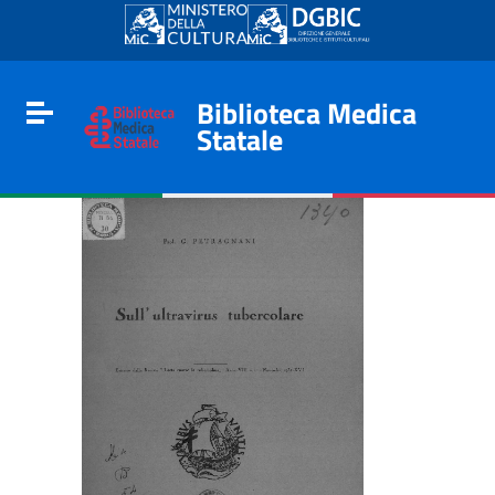
Go to content
Go to the navigation menu
Go to the footer
Biblioteca Medica
Toggle navigation
Statale
e