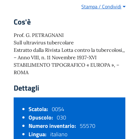
Stampa / Condividi
Cos'è
Prof. G. PETRAGNANI
Sull ultravirus tubercolare
Estratto dalla Rivista Lotta contro la tubercolosi,,
– Anno VIII, n. 11 Novembre 1937-XVI
STABILIMENTO TIPOGRAFICO « EUROPA », –
ROMA
Dettagli
Scatola:
0054
Opuscolo:
030
Numero inventario:
55570
Lingua:
italiano