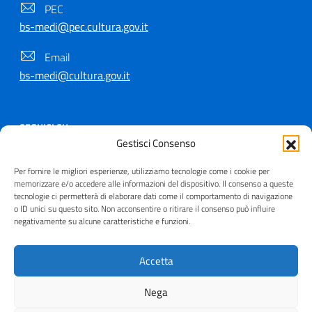
PEC
bs-medi@pec.cultura.gov.it
Email
bs-medi@cultura.gov.it
SEGUICI SU
Gestisci Consenso
Per fornire le migliori esperienze, utilizziamo tecnologie come i cookie per
memorizzare e/o accedere alle informazioni del dispositivo. Il consenso a queste
tecnologie ci permetterà di elaborare dati come il comportamento di navigazione
Copyright © 2021 - 2026
o ID unici su questo sito. Non acconsentire o ritirare il consenso può influire
negativamente su alcune caratteristiche e funzioni.
Useful Links Section
Privacy
|
Cookie policy
|
Contatti
|
Dichiarazione di
accessibilità
|
Crediti
| Realizzato da
Inera
Accetta
Nega