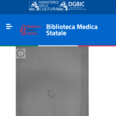
Go to content
Go to the navigation menu
Go to the footer
Biblioteca Medica
Toggle navigation
Statale
e