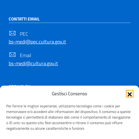
CONTATTI EMAIL
PEC
bs-medi@pec.cultura.gov.it
Email
bs-medi@cultura.gov.it
SEGUICI SU
Gestisci Consenso
Per fornire le migliori esperienze, utilizziamo tecnologie come i cookie per
memorizzare e/o accedere alle informazioni del dispositivo. Il consenso a queste
tecnologie ci permetterà di elaborare dati come il comportamento di navigazione
Copyright © 2021 - 2026
o ID unici su questo sito. Non acconsentire o ritirare il consenso può influire
negativamente su alcune caratteristiche e funzioni.
Useful Links Section
Privacy
|
Cookie policy
|
Contatti
|
Dichiarazione di