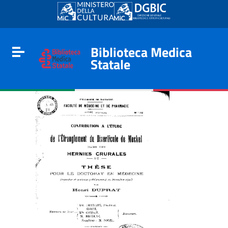
Go to content
Go to the navigation menu
Go to the footer
Biblioteca Medica
Toggle navigation
Statale
e