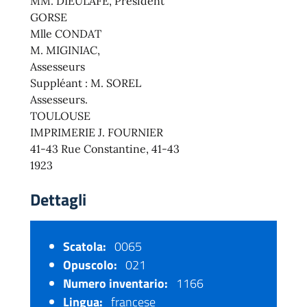
MM. DIEULAFÉ, President
GORSE
Mlle CONDAT
M. MIGINIAC,
Assesseurs
Suppléant : M. SOREL
Assesseurs.
TOULOUSE
IMPRIMERIE J. FOURNIER
41-43 Rue Constantine, 41-43
1923
Dettagli
Scatola:
0065
Opuscolo:
021
Numero inventario:
1166
Lingua:
francese