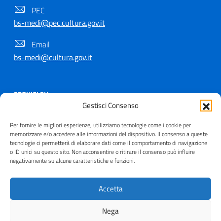
PEC
bs-medi@pec.cultura.gov.it
Email
bs-medi@cultura.gov.it
SEGUICI SU
Gestisci Consenso
Per fornire le migliori esperienze, utilizziamo tecnologie come i cookie per
memorizzare e/o accedere alle informazioni del dispositivo. Il consenso a queste
tecnologie ci permetterà di elaborare dati come il comportamento di navigazione
Copyright © 2021 - 2026
o ID unici su questo sito. Non acconsentire o ritirare il consenso può influire
negativamente su alcune caratteristiche e funzioni.
Useful Links Section
Privacy
|
Cookie policy
|
Contatti
|
Dichiarazione di
accessibilità
|
Crediti
| Realizzato da
Inera
Accetta
Nega