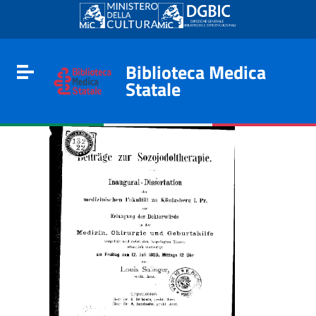
Go to content
Go to the navigation menu
Go to the footer
Biblioteca Medica
Toggle navigation
Statale
e