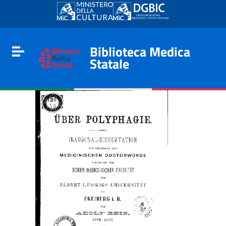
Go to content
Go to the navigation menu
Go to the footer
Biblioteca Medica
Toggle navigation
Statale
e