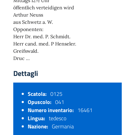
Mittags 12½ Uhr
öffentlich verteidigen wird
Arthur Neuss
aus Schwetz a. W.
Opponenten:
Herr Dr. med. P. Schmidt.
Herr cand. med. P Henseler.
Greifswald.
Druc …
Dettagli
Scatola:
0125
Opuscolo:
041
Numero inventario:
16461
Lingua:
tedesco
Nazione:
Germania