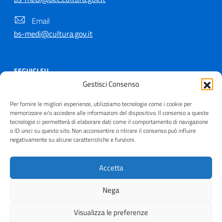
Email
bs-medi@cultura.gov.it
SEGUICI SU
Gestisci Consenso
Per fornire le migliori esperienze, utilizziamo tecnologie come i cookie per
memorizzare e/o accedere alle informazioni del dispositivo. Il consenso a queste
tecnologie ci permetterà di elaborare dati come il comportamento di navigazione
Copyright © 2021 - 2026
o ID unici su questo sito. Non acconsentire o ritirare il consenso può influire
Useful Links Section
negativamente su alcune caratteristiche e funzioni.
Privacy
|
Cookie policy
|
Contatti
|
Dichiarazione di
accessibilità
|
Crediti
| Realizzato da
Inera
Accetta
Nega
Visualizza le preferenze