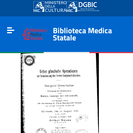
Go to content
Go to the navigation menu
Go to the footer
Biblioteca Medica
Toggle navigation
Statale
e