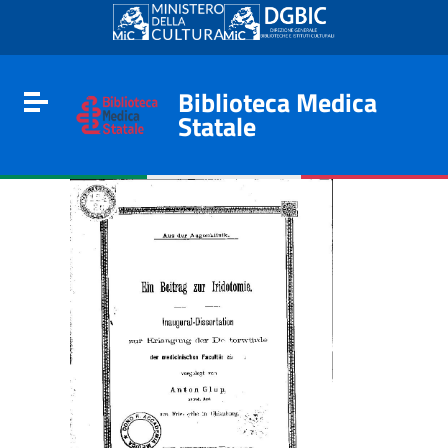
Go to content
Go to the navigation menu
Go to the footer
Biblioteca Medica
Toggle navigation
Statale
e