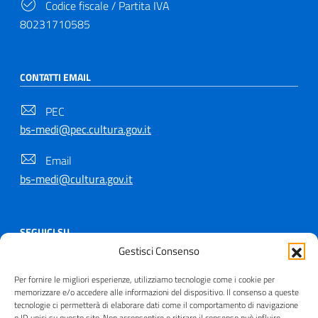
Codice fiscale / Partita IVA
80231710585
CONTATTI EMAIL
PEC
bs-medi@pec.cultura.gov.it
Email
bs-medi@cultura.gov.it
SEGUICI SU
Gestisci Consenso
Per fornire le migliori esperienze, utilizziamo tecnologie come i cookie per
memorizzare e/o accedere alle informazioni del dispositivo. Il consenso a queste
tecnologie ci permetterà di elaborare dati come il comportamento di navigazione
Copyright © 2021 - 2026
o ID unici su questo sito. Non acconsentire o ritirare il consenso può influire