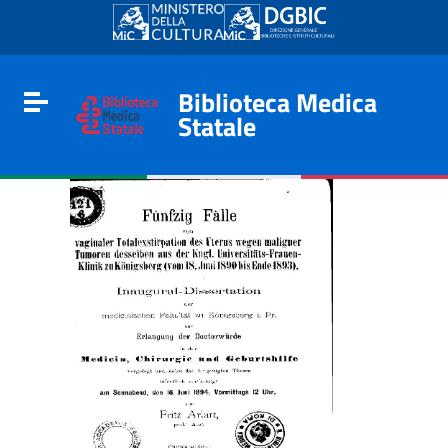
Go to content
Go to the navigation menu
Go to the footer
Biblioteca Medica
Toggle navigation
Statale
e