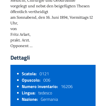
Medicin, Chirurgie und Geburtshilfe
vorgelegt und nebst den beigefügten Thesen
öffentlich vertheidigt
am Sonnabend, den 16. Juni 1894, Vormittags 12
Uhr,
von
Fritz Arlart,
prakt. Arzt.
Opponent …
Dettagli
Scatola:
0121
Opuscolo:
006
Numero inventario:
16206
Lingua:
tedesco
Nazione:
Germania