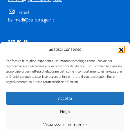
Email
bs-medi@cultura.gov.it
SEGUICI SU
Gestisci Consenso
Per fornire le migliori esperienze, utilizziamo tecnologie come i cookie per
memorizzare e/o accedere alle informazioni del dispositivo. Il consenso a queste
tecnologie ci permetterà di elaborare dati come il comportamento di navigazione
Copyright © 2021 - 2026
o ID unici su questo sito. Non acconsentire o ritirare il consenso può influire
Useful Links Section
negativamente su alcune caratteristiche e funzioni.
Privacy
|
Cookie policy
|
Contatti
|
Dichiarazione di
accessibilità
|
Crediti
| Realizzato da
Inera
Accetta
Nega
Visualizza le preferenze