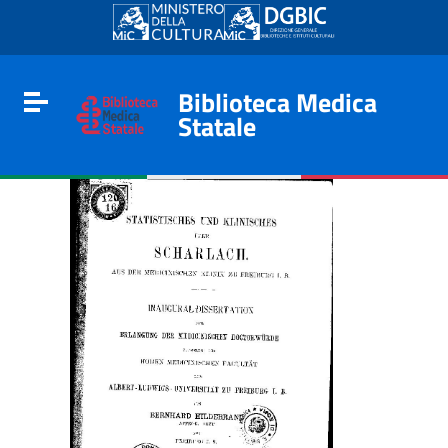
Go to content
Go to the navigation menu
Go to the footer
Biblioteca Medica
Toggle navigation
Statale
e