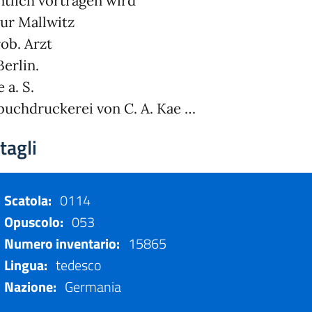
ntlich vortragen wird
ur Mallwitz
ob. Arzt
Berlin.
 a. S.
uchdruckerei von C. A. Kae …
tagli
Scatola:
0114
Opuscolo:
053
Numero inventario:
15865
Lingua:
tedesco
Nazione:
Germania