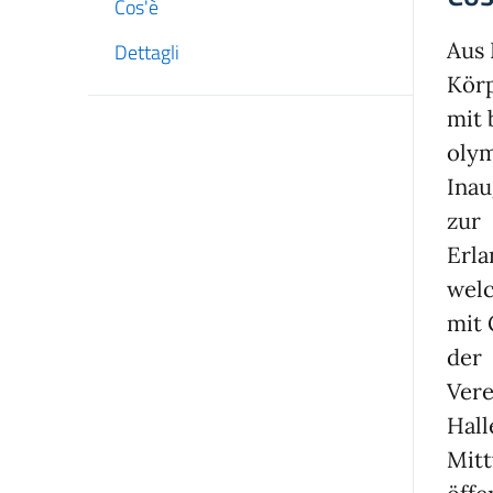
Cos'è
Aus 
Dettagli
Körp
mit 
olym
Inau
zur
Erla
wel
mit 
der
Vere
Hall
Mitt