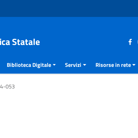
ica Statale
Biblioteca Digitale
Servizi
Risorse in rete
14-053