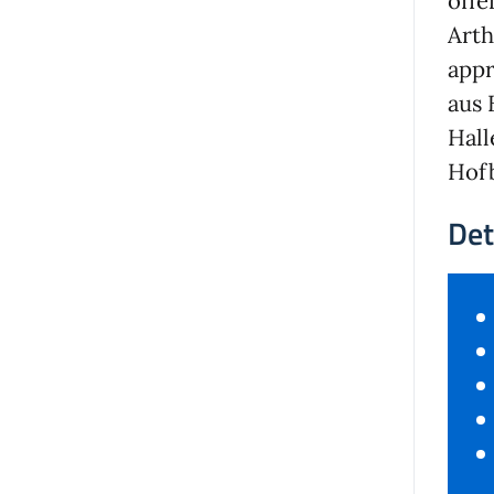
öffe
Arth
appr
aus 
Halle
Hofb
Det