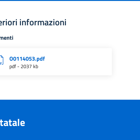
eriori informazioni
menti
O0114053.pdf
pdf - 2037 kb
tatale