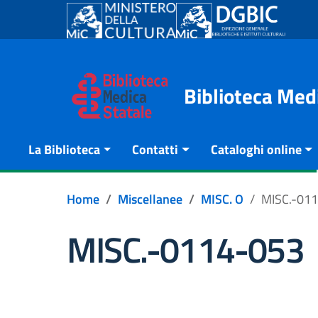
Go to content
Go to the navigation menu
Go to the footer
Biblioteca Med
La Biblioteca
Contatti
Cataloghi online
Home
Miscellanee
MISC. O
MISC.-01
MISC.-0114-053