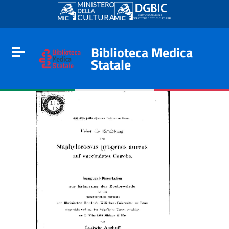
Go to content
Go to the navigation menu
Go to the footer
Biblioteca Medica
Toggle navigation
Statale
e