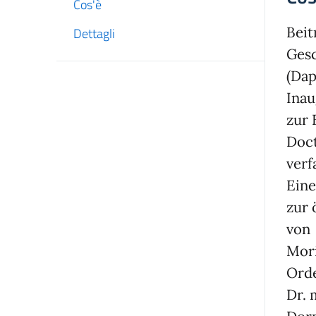
Cos'è
Beit
Dettagli
Gesc
(Da
Inau
zur 
Doct
verf
Eine
zur 
von
Mori
Ord
Dr. 