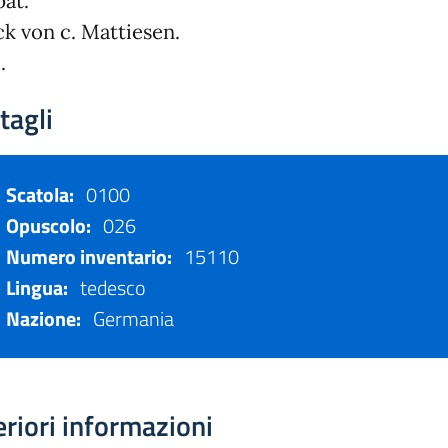
at.
k von c. Mattiesen.
.
tagli
Scatola:
0100
Opuscolo:
026
Numero inventario:
15110
Lingua:
tedesco
Nazione:
Germania
eriori informazioni