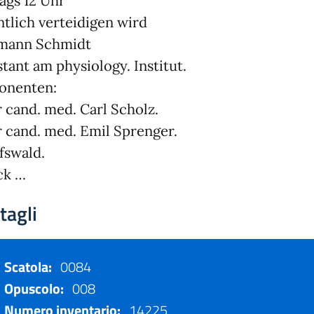
ags 12 Uhr
ntlich verteidigen wird
mann Schmidt
stant am physiology. Institut.
onenten:
 cand. med. Carl Scholz.
 cand. med. Emil Sprenger.
fswald.
ck …
tagli
Scatola:
0084
Opuscolo:
008
Numero inventario:
14225