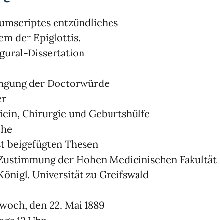
umscriptes entzündliches
m der Epiglottis.
gural-Dissertation
angung der Doctorwürde
er
cin, Chirurgie und Geburtshülfe
che
t beigefügten Thesen
Zustimmung der Hohen Medicinischen Fakultät
Königl. Universität zu Greifswald
woch, den 22. Mai 1889