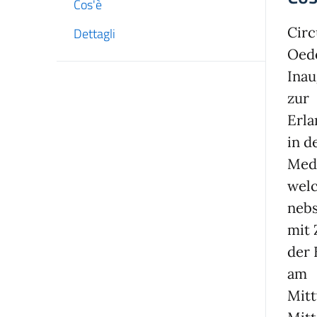
Cos'è
Circ
Dettagli
Oede
Inau
zur
Erl
in d
Medi
wel
nebs
mit 
der 
am
Mitt