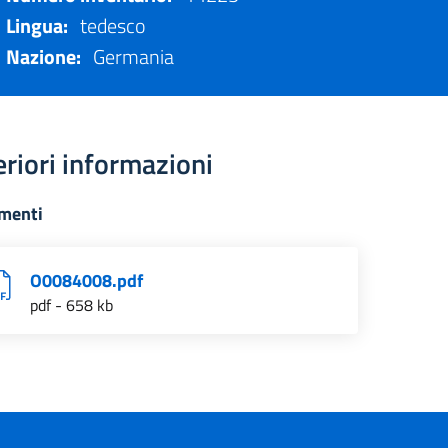
Lingua:
tedesco
Nazione:
Germania
eriori informazioni
menti
O0084008.pdf
pdf - 658 kb