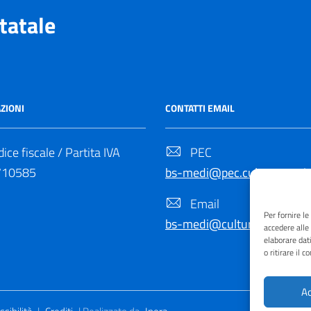
tatale
ZIONI
CONTATTI EMAIL
ice fiscale / Partita IVA
PEC
710585
bs-medi@pec.cultura.gov.it
Email
Per fornire l
bs-medi@cultura.gov.it
accedere alle
elaborare dat
o ritirare il 
Ac