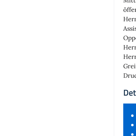
Mitt
öffe
Her
Assi
Opp
Herr
Herr
Grei
Dru
Det