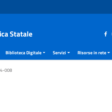
ica Statale
Biblioteca Digitale
Servizi
Risorse in rete
84-008