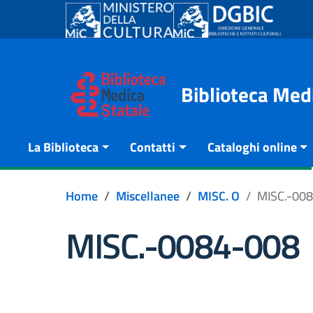
Go to content
Go to the navigation menu
Go to the footer
Biblioteca Med
La Biblioteca
Contatti
Cataloghi online
Home
Miscellanee
MISC. O
MISC.-00
MISC.-0084-008