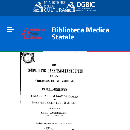
Go to content
Go to the navigation menu
Go to the footer
Biblioteca Medica
Toggle navigation
Statale
e