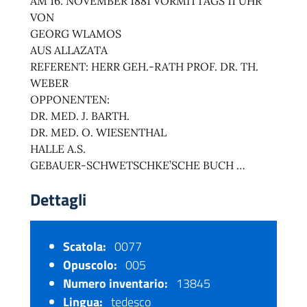
AM 16. NOVEMBER 1881 VORMITTAGS 11 UHR
VON
GEORG WLAMOS
AUS ALLAZATA
REFERENT: HERR GEH.-RATH PROF. DR. TH.
WEBER
OPPONENTEN:
DR. MED. J. BARTH.
DR. MED. O. WIESENTHAL
HALLE A.S.
GEBAUER-SCHWETSCHKE’SCHE BUCH …
Dettagli
Scatola:
0077
Opuscolo:
005
Numero inventario:
13845
Lingua:
tedesco