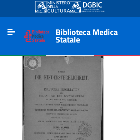
Go to content
Go to the navigation menu
Go to the footer
Biblioteca Medica
Toggle navigation
Statale
e