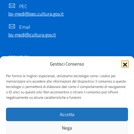
PEC
bs-medi@pec.cultura.gov.it
Email
bs-medi@cultura.gov.it
SEGUICI SU
Gestisci Consenso
Per fornire le migliori esperienze, utilizziamo tecnologie come i cookie per
memorizzare e/o accedere alle informazioni del dispositivo. Il consenso a queste
tecnologie ci permetterà di elaborare dati come il comportamento di navigazione
Copyright © 2021 - 2026
o ID unici su questo sito. Non acconsentire o ritirare il consenso può influire
negativamente su alcune caratteristiche e funzioni.
Useful Links Section
Privacy
|
Cookie policy
|
Contatti
|
Dichiarazione di
accessibilità
|
Crediti
| Realizzato da
Inera
Accetta
Nega