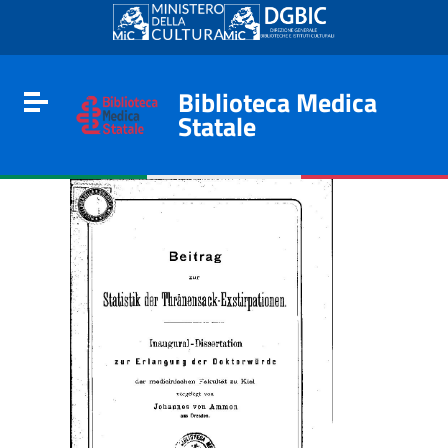
Go to content
Go to the navigation menu
Go to the footer
Biblioteca Medica
Toggle navigation
Statale
e