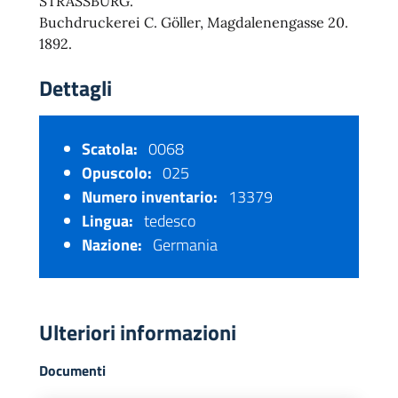
STRASSBURG.
Buchdruckerei C. Göller, Magdalenengasse 20.
1892.
Dettagli
Scatola:
0068
Opuscolo:
025
Numero inventario:
13379
Lingua:
tedesco
Nazione:
Germania
Ulteriori informazioni
Documenti