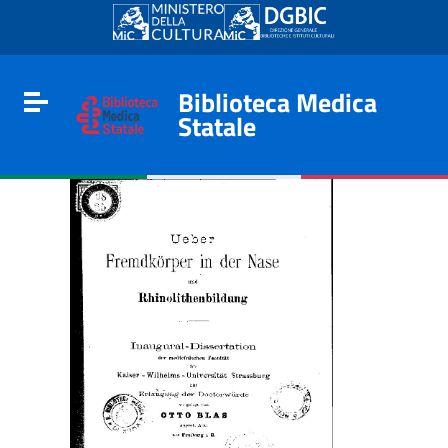
Go to content
Go to the navigation menu
Go to the footer
Biblioteca Medica
Toggle navigation
Statale
e