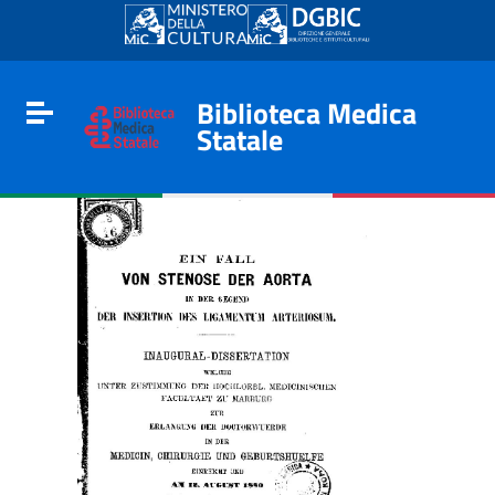
Go to content
Go to the navigation menu
Go to the footer
Biblioteca Medica
Toggle navigation
Statale
e