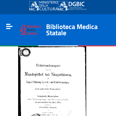
Go to content
Go to the navigation menu
Go to the footer
Biblioteca Medica
Toggle navigation
Statale
e