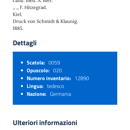
cand. med. A. Bier.
,, ,, F. Hitzegrad.
Kiel.
Druck von Schmidt & Klaunig.
1885.
Dettagli
Scatola:
0059
Opuscolo:
020
Numero inventario:
12890
Lingua:
tedesco
Nazione:
Germania
Ulteriori informazioni