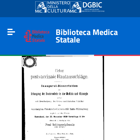
Go to content
Go to the navigation menu
Go to the footer
Biblioteca Medica
Toggle navigation
Statale
e