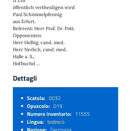
11 Uhr
öffentlich vertheidigen wird
Paul Schimmelpfennig
aus Erfurt.
Referent: Herr Prof. Dr. Pott.
Opponenten:
Herr Helbig, cand. med.
Herr Nerlich, cand. med.
Halle a. S.,
Hofbuchd …
Dettagli
Scatola:
0032
Opuscolo:
019
Numero inventario:
11555
Lingua:
tedesco
Nazione:
Germania