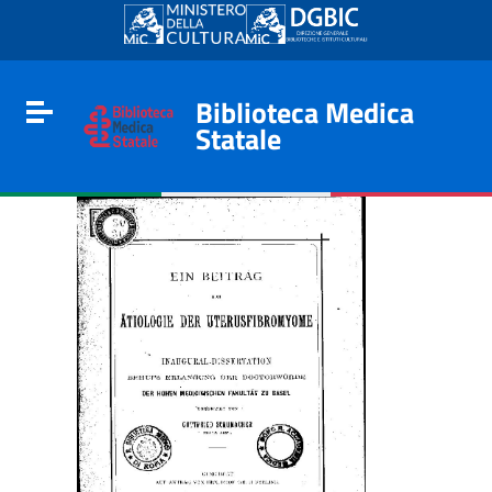
Go to content
Go to the navigation menu
Go to the footer
Biblioteca Medica
Toggle navigation
Statale
e