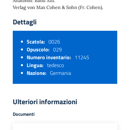
Anatomic Band XIII.
Verlag von Max Cohen & Sohn (Fr. Cohen).
Dettagli
Scatola:
0026
Opuscolo:
029
Numero inventario:
11245
Lingua:
tedesco
Nazione:
Germania
Ulteriori informazioni
Documenti