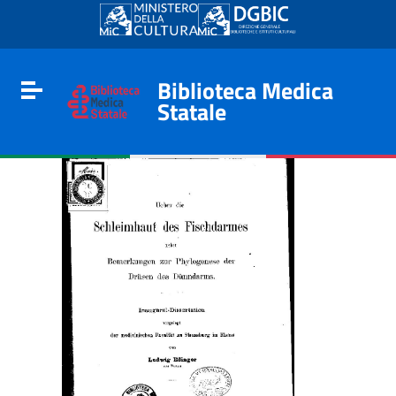
Go to content
Go to the navigation menu
Go to the footer
Biblioteca Medica
Toggle navigation
Statale
e