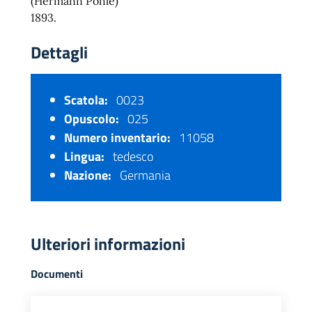
(Hermann Pohle)
1893.
Dettagli
Scatola:
0023
Opuscolo:
025
Numero inventario:
11058
Lingua:
tedesco
Nazione:
Germania
Ulteriori informazioni
Documenti