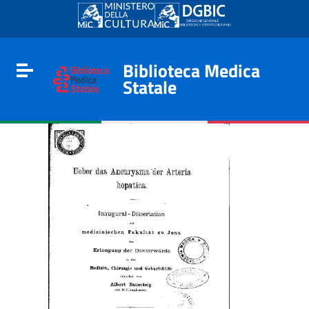
Go to content
Go to the navigation menu
Go to the footer
Biblioteca Medica
Toggle navigation
Statale
e