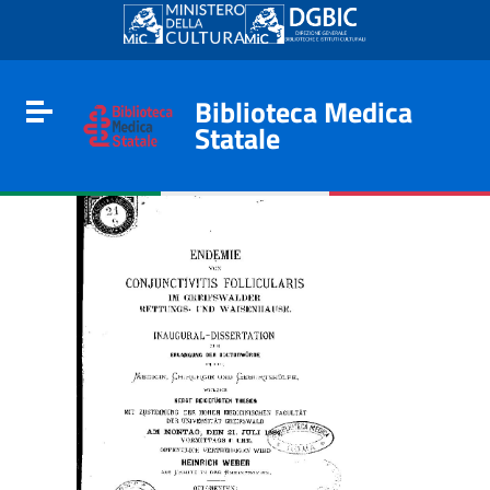
Go to content
Go to the navigation menu
Go to the footer
Biblioteca Medica
Toggle navigation
Statale
e