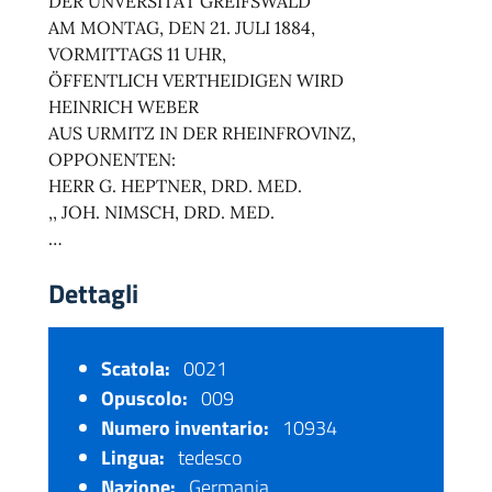
DER UNVERSITÄT GREIFSWALD
AM MONTAG, DEN 21. JULI 1884,
VORMITTAGS 11 UHR,
ÖFFENTLICH VERTHEIDIGEN WIRD
HEINRICH WEBER
AUS URMITZ IN DER RHEINFROVINZ,
OPPONENTEN:
HERR G. HEPTNER, DRD. MED.
,, JOH. NIMSCH, DRD. MED.
…
Dettagli
Scatola:
0021
Opuscolo:
009
Numero inventario:
10934
Lingua:
tedesco
Nazione:
Germania