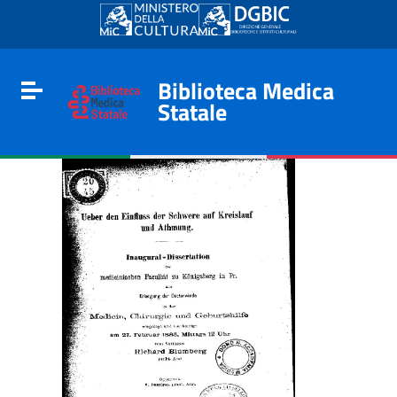
Go to content
Go to the navigation menu
Go to the footer
Biblioteca Medica
Toggle navigation
Statale
e