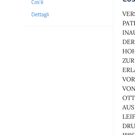
Cos'è
VER
Dettagli
PAT
INA
DER
HOH
ZUR
ERL
VOR
VO
OTT
AUS
LEIP
DRU