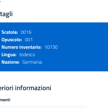
.
tagli
Scatola:
0016
Opuscolo:
001
Numero inventario:
10730
Lingua:
tedesco
Nazione:
Germania
eriori informazioni
menti