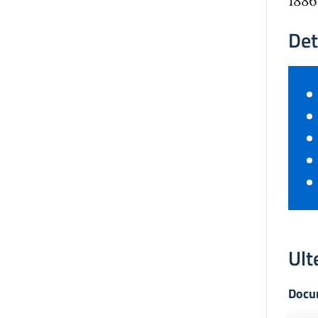
1886
Det
Ult
Docu