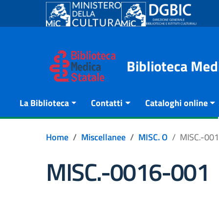
Go to content
Go to the navigation menu
Go to the footer
Biblioteca Med
La Biblioteca
Contatti
Cataloghi online
Home
Miscellanee
MISC. O
MISC.-00
MISC.-0016-001