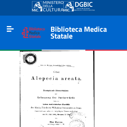
Go to content
Go to the navigation menu
Go to the footer
Biblioteca Medica
Toggle navigation
Statale
e