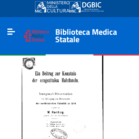
Go to content
Go to the navigation menu
Go to the footer
Biblioteca Medica
Toggle navigation
Statale
e