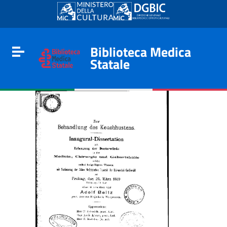
Go to content
Go to the navigation menu
Go to the footer
Biblioteca Medica
Toggle navigation
Statale
e