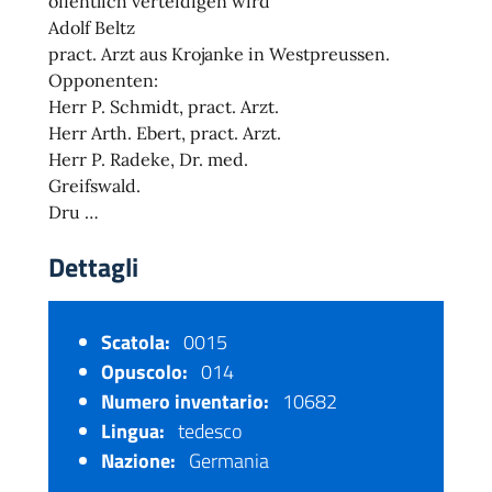
öffentlich verteidigen wird
Adolf Beltz
pract. Arzt aus Krojanke in Westpreussen.
Opponenten:
Herr P. Schmidt, pract. Arzt.
Herr Arth. Ebert, pract. Arzt.
Herr P. Radeke, Dr. med.
Greifswald.
Dru …
Dettagli
Scatola:
0015
Opuscolo:
014
Numero inventario:
10682
Lingua:
tedesco
Nazione:
Germania