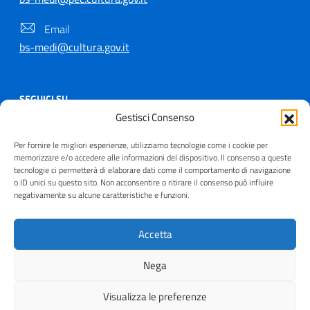
Email
bs-medi@cultura.gov.it
SEGUICI SU
Gestisci Consenso
Per fornire le migliori esperienze, utilizziamo tecnologie come i cookie per
memorizzare e/o accedere alle informazioni del dispositivo. Il consenso a queste
tecnologie ci permetterà di elaborare dati come il comportamento di navigazione
Copyright © 2021 - 2026
o ID unici su questo sito. Non acconsentire o ritirare il consenso può influire
Useful Links Section
negativamente su alcune caratteristiche e funzioni.
Privacy
|
Cookie policy
|
Contatti
|
Dichiarazione di
accessibilità
|
Crediti
| Realizzato da
Inera
Accetta
Nega
Visualizza le preferenze