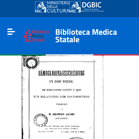
Go to content
Go to the navigation menu
Go to the footer
Biblioteca Medica
Toggle navigation
Statale
e