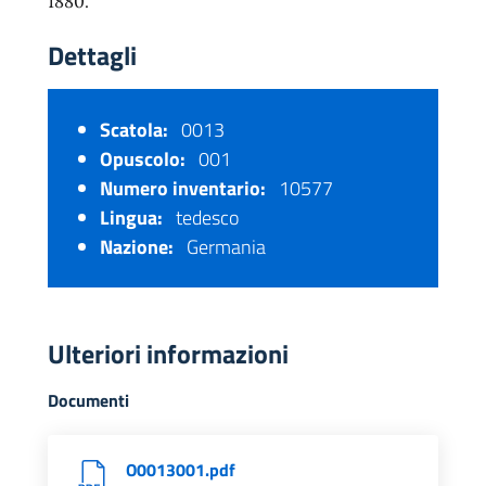
1880.
Dettagli
Scatola:
0013
Opuscolo:
001
Numero inventario:
10577
Lingua:
tedesco
Nazione:
Germania
Ulteriori informazioni
Documenti
O0013001.pdf