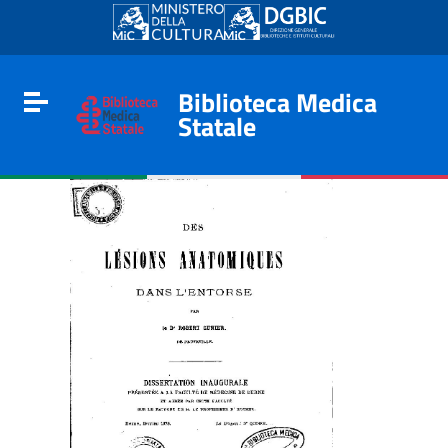
Go to content
Go to the navigation menu
Go to the footer
Biblioteca Medica
Toggle navigation
Statale
e