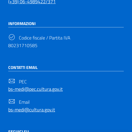
(+39) 06-4989422/371
INFORMAZIONI
Codice fiscale / Partita IVA
80231710585
CONTATTI EMAIL
PEC
bs-medi@pec.cultura.gov.it
Email
bs-medi@cultura.gov.it
SEGUICI SU