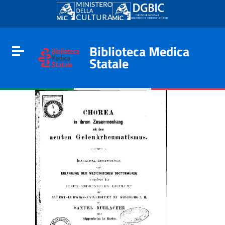
Go to content
Go to the navigation menu
Go to the footer
Biblioteca Medica
Toggle navigation
Statale
e