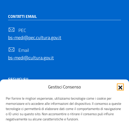
CONTATTI EMAIL
PEC
bs-medi@pec.cultura.gov.it
Email
bs-medi@cultura.gov.it
SEGUICI SU
Gestisci Consenso
Per fornire le migliori esperienze, utilizziamo tecnologie come i cookie per
memorizzare e/o accedere alle informazioni del dispositivo. Il consenso a queste
tecnologie ci permetterà di elaborare dati come il comportamento di navigazione
Copyright © 2021 - 2026
o ID unici su questo sito. Non acconsentire o ritirare il consenso può influire
Useful Links Section
negativamente su alcune caratteristiche e funzioni.
Privacy
|
Cookie policy
|
Contatti
|
Dichiarazione di