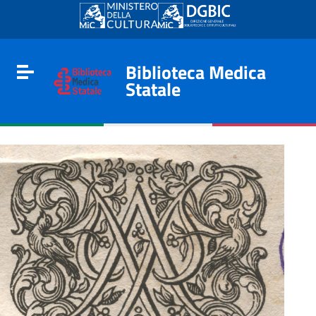
Go to content
Go to the navigation menu
Go to the footer
Biblioteca Medica
Toggle navigation
Statale
e