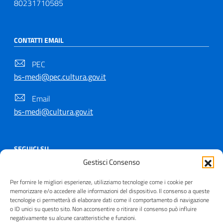
80231710585
CONTATTI EMAIL
PEC
bs-medi@pec.cultura.gov.it
Email
bs-medi@cultura.gov.it
SEGUICI SU
Gestisci Consenso
Per fornire le migliori esperienze, utilizziamo tecnologie come i cookie per
memorizzare e/o accedere alle informazioni del dispositivo. Il consenso a queste
tecnologie ci permetterà di elaborare dati come il comportamento di navigazione
Copyright © 2021 - 2026
o ID unici su questo sito. Non acconsentire o ritirare il consenso può influire
negativamente su alcune caratteristiche e funzioni.