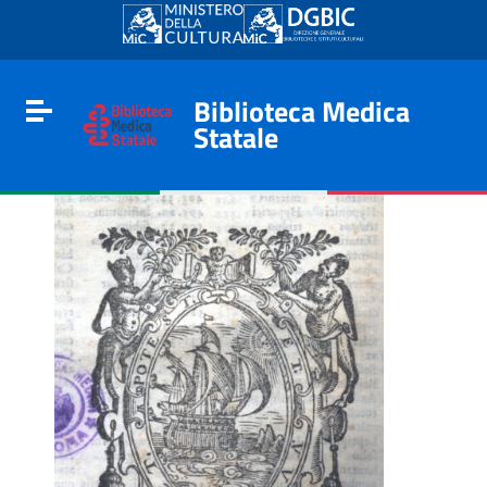
Go to content
Go to the navigation menu
Go to the footer
Biblioteca Medica
Toggle navigation
Statale
e