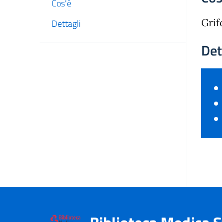
Cos'è
Grif
Dettagli
Det