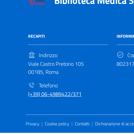
Biblioteca Medica S
RECAPITI
INFORMA
Indirizzo
Cod
Viale Castro Pretorio 105
80231
00185, Roma
Telefono
(+39) 06-4989422/371
Useful Links Section
Privacy
|
Cookie policy
|
Contatti
|
Dichiarazione di acces