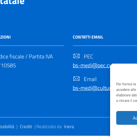
tatale
ZIONI
CONTATTI EMAIL
ice fiscale / Partita IVA
PEC
710585
bs-medi@pec.cultura.gov.it
Email
Per fornire l
bs-medi@cultura.gov.it
accedere alle
elaborare dat
o ritirare il 
Ac
sibilità
|
Crediti
| Realizzato da
Inera