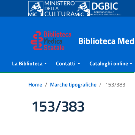
Go to content
Go to the navigation menu
Go to the footer
Biblioteca Med
La Biblioteca
Contatti
Cataloghi online
Home
Marche tipografiche
153/383
153/383