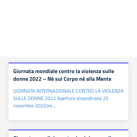
PAGINE
MISCELLANEE
DONI
MEDICI IN POSA
Risultati di ricerca
Giornata mondiale contro la violenza sulle
MARCHE TIPOGRAFICHE
donne 2022 – Nè sul Corpo nè alla Mente
GIORNATA INTERNAZIONALE CONTRO LA VIOLENZA
SULLE DONNE 2022 Apertura straordinaria 25
NOTIZIE ED EVENTI
novembre 2022ore ...
EVENTI